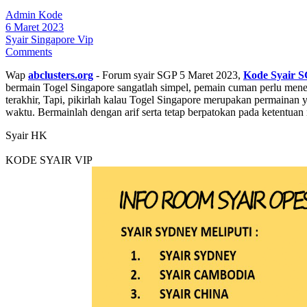
Admin Kode
6 Maret 2023
Syair Singapore Vip
Comments
Wap
abclusters.org
- Forum syair SGP 5 Maret 2023,
Kode Syair 
bermain Togel Singapore sangatlah simpel, pemain cuman perlu menem
terakhir, Tapi, pikirlah kalau Togel Singapore merupakan permaina
waktu. Bermainlah dengan arif serta tetap berpatokan pada ketentuan 
Syair HK
KODE SYAIR VIP