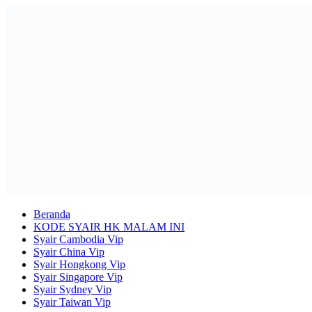
Beranda
KODE SYAIR HK MALAM INI
Syair Cambodia Vip
Syair China Vip
Syair Hongkong Vip
Syair Singapore Vip
Syair Sydney Vip
Syair Taiwan Vip