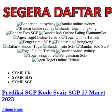
SYAIR HK
SYAIR SDY
SYAIR SGP
Prediksi SGP Kode Syair SGP 17 Maret
2023
Admin Kode