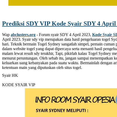
Prediksi SDY VIP Kode Syair SDY 4 April
Wap
abclusters.org
- Forum syair SDY 4 April 2023,
Kode Syair 
April 2023. Syair sdy vip merupakan data hasil pengeluaran togel Syd
hari. Teknik bermain Togel Sydney sangatlah simpel, pemain cuman
dalam website togel yang dapat dipercaya serta menanti hasil pengelu
malam lewat result sdy terakhir, Tapi, pikirlah kalau Togel Sydney 
menurut peruntungan. Oleh sebab itu, jangan sampai menempatkan 
keluarkan uang kebanyakan pada suatu waktu. Bermainlah dengan arif
ketentuan main yang diputuskan oleh situs togel.
Syair HK
KODE SYAIR VIP