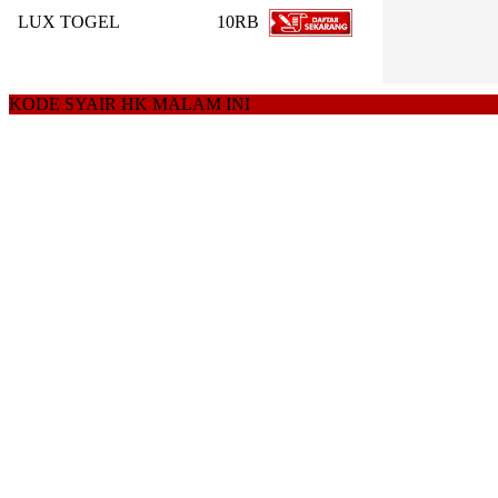
LUX TOGEL
10RB
KODE SYAIR HK MALAM INI