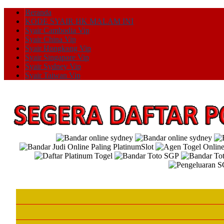
Beranda
KODE SYAIR HK MALAM INI
Syair Cambodia Vip
Syair China Vip
Syair Hongkong Vip
Syair Singapore Vip
Syair Sydney Vip
Syair Taiwan Vip