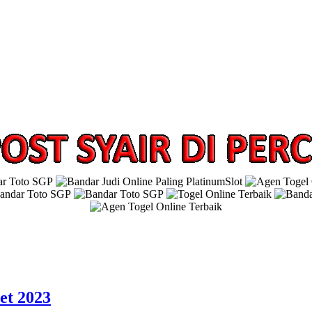
et 2023