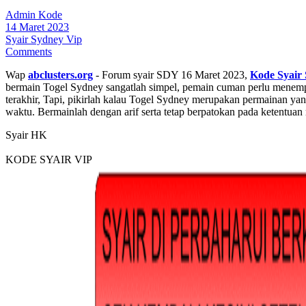
Admin Kode
14 Maret 2023
Syair Sydney Vip
Comments
Wap
abclusters.org
- Forum syair SDY 16 Maret 2023,
Kode Syair
bermain Togel Sydney sangatlah simpel, pemain cuman perlu menempat
terakhir, Tapi, pikirlah kalau Togel Sydney merupakan permainan y
waktu. Bermainlah dengan arif serta tetap berpatokan pada ketentuan 
Syair HK
KODE SYAIR VIP