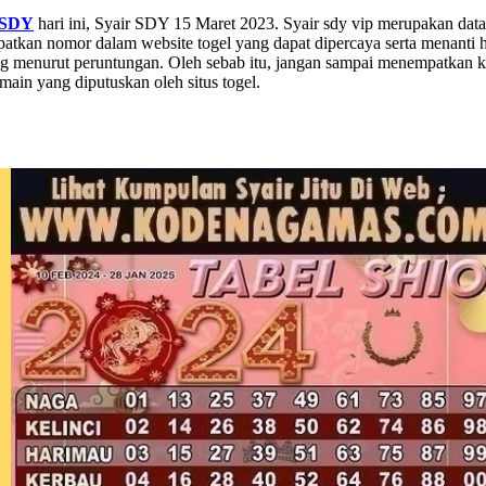
 SDY
hari ini, Syair SDY 15 Maret 2023. Syair sdy vip merupakan data 
kan nomor dalam website togel yang dapat dipercaya serta menanti ha
ang menurut peruntungan. Oleh sebab itu, jangan sampai menempatkan
main yang diputuskan oleh situs togel.