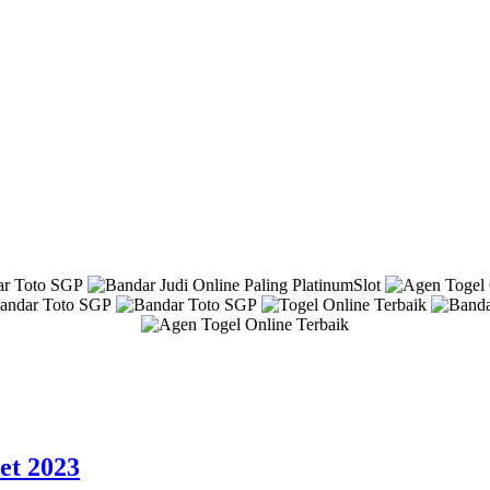
et 2023