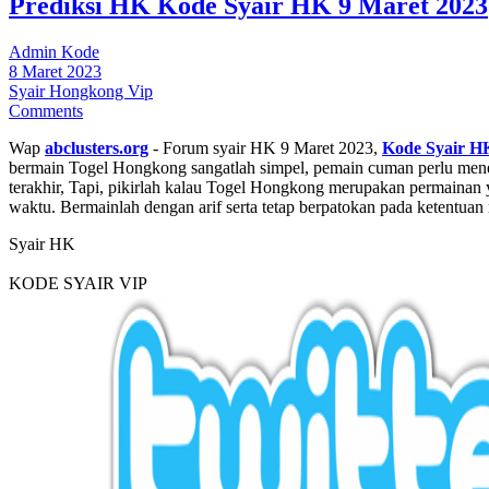
Prediksi HK Kode Syair HK 9 Maret 2023
Admin Kode
8 Maret 2023
Syair Hongkong Vip
Comments
Wap
abclusters.org
- Forum syair HK 9 Maret 2023,
Kode Syair H
bermain Togel Hongkong sangatlah simpel, pemain cuman perlu menem
terakhir, Tapi, pikirlah kalau Togel Hongkong merupakan permaina
waktu. Bermainlah dengan arif serta tetap berpatokan pada ketentuan 
Syair HK
KODE SYAIR VIP