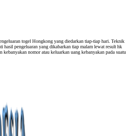
pengeluaran togel Hongkong yang diedarkan tiap-tiap hari. Teknik
 hasil pengeluaran yang dikabarkan tiap malam lewat result hk
kan kebanyakan nomor atau keluarkan uang kebanyakan pada suatu