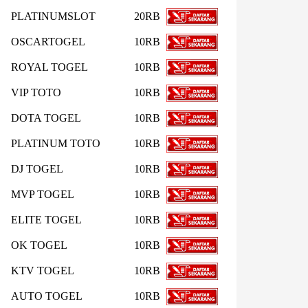
PLATINUMSLOT
20RB
OSCARTOGEL
10RB
ROYAL TOGEL
10RB
VIP TOTO
10RB
DOTA TOGEL
10RB
PLATINUM TOTO
10RB
DJ TOGEL
10RB
MVP TOGEL
10RB
ELITE TOGEL
10RB
OK TOGEL
10RB
KTV TOGEL
10RB
AUTO TOGEL
10RB