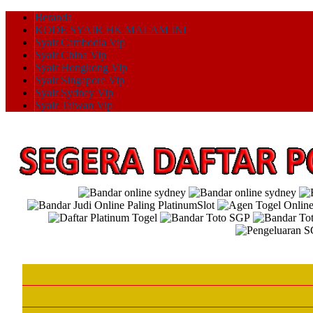
Beranda
KODE SYAIR HK MALAM INI
Syair Cambodia Vip
Syair China Vip
Syair Hongkong Vip
Syair Singapore Vip
Syair Sydney Vip
Syair Taiwan Vip