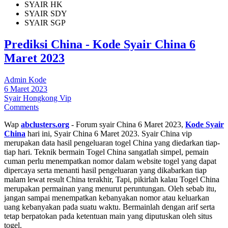
SYAIR HK
SYAIR SDY
SYAIR SGP
Prediksi China - Kode Syair China 6
Maret 2023
Admin Kode
6 Maret 2023
Syair Hongkong Vip
Comments
Wap
abclusters.org
- Forum syair China 6 Maret 2023,
Kode Syair
China
hari ini, Syair China 6 Maret 2023. Syair China vip
merupakan data hasil pengeluaran togel China yang diedarkan tiap-
tiap hari. Teknik bermain Togel China sangatlah simpel, pemain
cuman perlu menempatkan nomor dalam website togel yang dapat
dipercaya serta menanti hasil pengeluaran yang dikabarkan tiap
malam lewat result China terakhir, Tapi, pikirlah kalau Togel China
merupakan permainan yang menurut peruntungan. Oleh sebab itu,
jangan sampai menempatkan kebanyakan nomor atau keluarkan
uang kebanyakan pada suatu waktu. Bermainlah dengan arif serta
tetap berpatokan pada ketentuan main yang diputuskan oleh situs
togel.