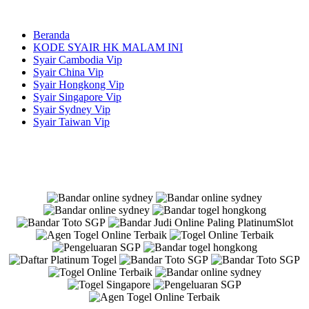
Beranda
KODE SYAIR HK MALAM INI
Syair Cambodia Vip
Syair China Vip
Syair Hongkong Vip
Syair Singapore Vip
Syair Sydney Vip
Syair Taiwan Vip