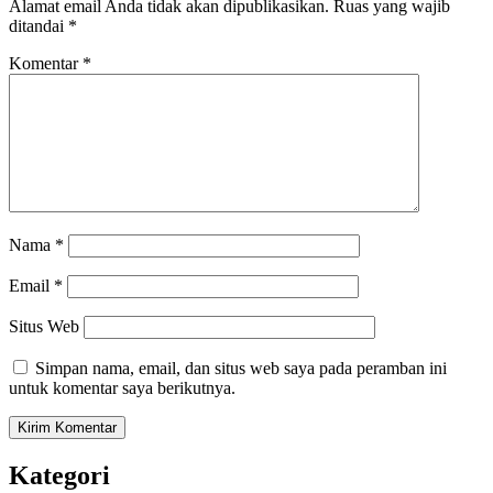
Alamat email Anda tidak akan dipublikasikan.
Ruas yang wajib
ditandai
*
Komentar
*
Nama
*
Email
*
Situs Web
Simpan nama, email, dan situs web saya pada peramban ini
untuk komentar saya berikutnya.
Kategori